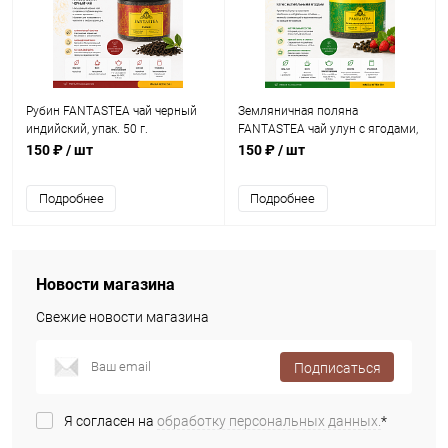
Рубин FANTASTEA чай черный
Земляничная поляна
индийский, упак. 50 г.
FANTASTEA чай улун с ягодами,
упак. 70 г.
150 ₽
/ шт
150 ₽
/ шт
Подробнее
Подробнее
Новости магазина
Свежие новости магазина
Подписаться
Я согласен на
обработку персональных данных.
*