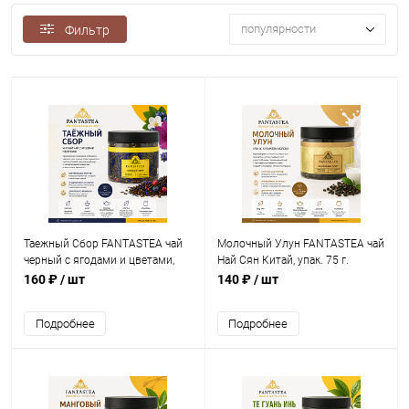
популярности
Фильтр
Таежный Сбор FANTASTEA чай
Молочный Улун FANTASTEA чай
черный с ягодами и цветами,
Най Сян Китай, упак. 75 г.
упак. 40 г.
160 ₽
/ шт
140 ₽
/ шт
Подробнее
Подробнее