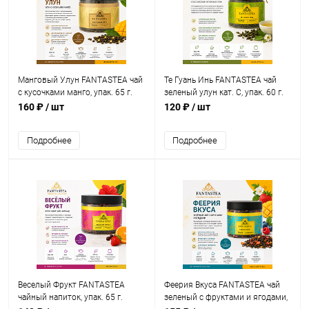
Манговый Улун FANTASTEA чай
Те Гуань Инь FANTASTEA чай
с кусочками манго, упак. 65 г.
зеленый улун кат. С, упак. 60 г.
160 ₽
/ шт
120 ₽
/ шт
Подробнее
Подробнее
Веселый Фрукт FANTASTEA
Феерия Вкуса FANTASTEA чай
чайный напиток, упак. 65 г.
зеленый с фруктами и ягодами,