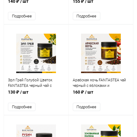
упак. 50 г.
140 ₽
/ шт
155 ₽
/ шт
Подробнее
Подробнее
Эрл Грей Голубой Цветок
Арабская ночь FANTASTEA чай
FANTASTEA черный чай с
черный с яблоками и
бергамотом, упак. 40 г.
шиповником, упак. 55 г.
130 ₽
/ шт
160 ₽
/ шт
Подробнее
Подробнее