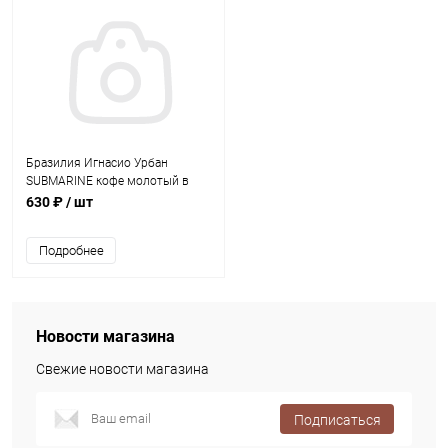
Бразилия Игнасио Урбан
SUBMARINE кофе молотый в
капсулах Nespresso, упак. 10 шт.
630 ₽
/ шт
Подробнее
Новости магазина
Свежие новости магазина
Подписаться