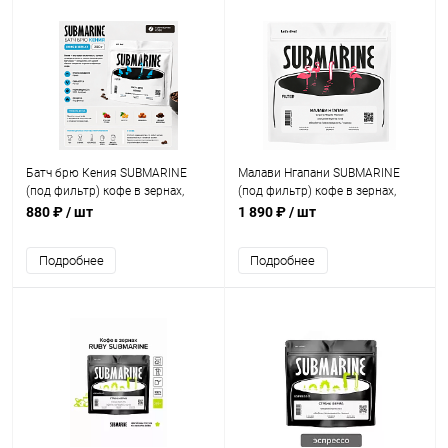
Батч брю Кения SUBMARINE
Малави Нгапани SUBMARINE
(под фильтр) кофе в зернах,
(под фильтр) кофе в зернах,
упак. 200 г.
упак. 500 г.
880 ₽
/ шт
1 890 ₽
/ шт
Подробнее
Подробнее