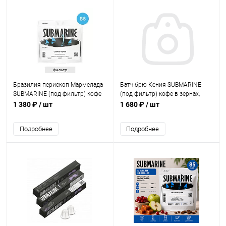
Бразилия перископ Мармелада
Батч брю Кения SUBMARINE
SUBMARINE (под фильтр) кофе
(под фильтр) кофе в зернах,
в зернах, упак. 500 г.
упак. 500 г.
1 380 ₽
/ шт
1 680 ₽
/ шт
Подробнее
Подробнее