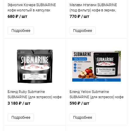
Эфиопия Кочере SUBMARINE
Малави Нгапани SUBMARINE
кофе молотый в капсулах
(под фильтр) кофе в зернах,
Nespresso, упак. 10 шт.
упак. 200 г.
680 ₽
/ шт
770 ₽
/ шт
Подробнее
Подробнее
Бленд Ruby Submarine
Бленд Yellow Submarine
SUBMARINE (для эспрессо) кофе
SUBMARINE (для эспрессо) кофе
в зернах, упак. 1 кг.
в зернах, упак. 200 г.
3 180 ₽
/ шт
590 ₽
/ шт
Подробнее
Подробнее