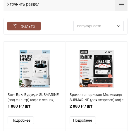
Уточнить раздел
популярности
Фильтр
Батч Брю Бурунди SUBMARINE
Бразилия перископ Мармелада
(под фильтр) кофе в зернах,
SUBMARINE (для эспрессо) кофе
упак. 500 г.
в зернах, упак. 1 кг.
1 880 ₽
/ шт
2 880 ₽
/ шт
Подробнее
Подробнее