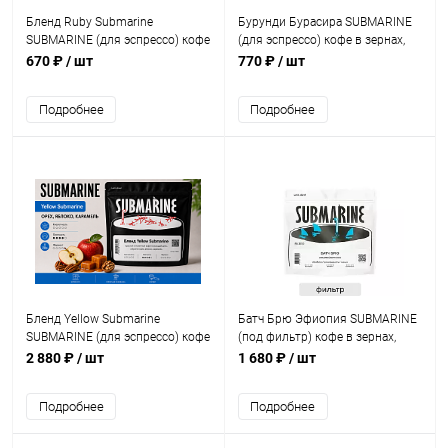
Бленд Ruby Submarine
Бурунди Бурасира SUBMARINE
SUBMARINE (для эспрессо) кофе
(для эспрессо) кофе в зернах,
в зернах, упак. 200 г.
упак. 200 г.
670 ₽
/ шт
770 ₽
/ шт
Подробнее
Подробнее
Бленд Yellow Submarine
Батч Брю Эфиопия SUBMARINE
SUBMARINE (для эспрессо) кофе
(под фильтр) кофе в зернах,
в зернах, упак. 1 кг.
упак. 500 г.
2 880 ₽
/ шт
1 680 ₽
/ шт
Подробнее
Подробнее