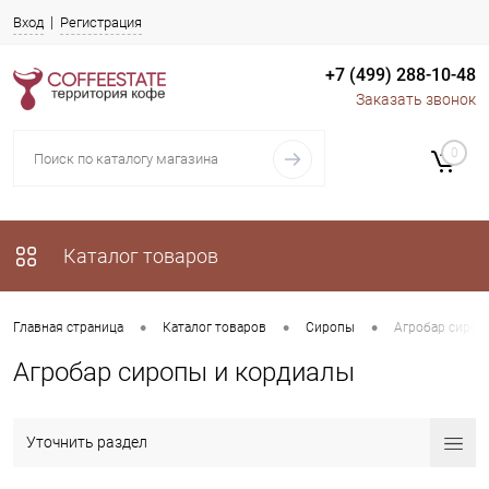
Вход
Регистрация
+7 (499) 288-10-48
Заказать звонок
0
Каталог товаров
•
•
•
Главная страница
Каталог товаров
Сиропы
Агробар сироп
Агробар сиропы и кордиалы
Уточнить раздел