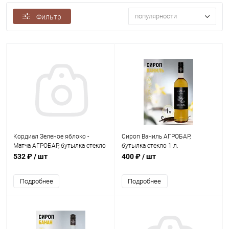
популярности
Фильтр
Кордиал Зеленое яблоко -
Сироп Ваниль АГРОБАР,
Матча АГРОБАР, бутылка стекло
бутылка стекло 1 л.
1 л.
532 ₽
/ шт
400 ₽
/ шт
Подробнее
Подробнее