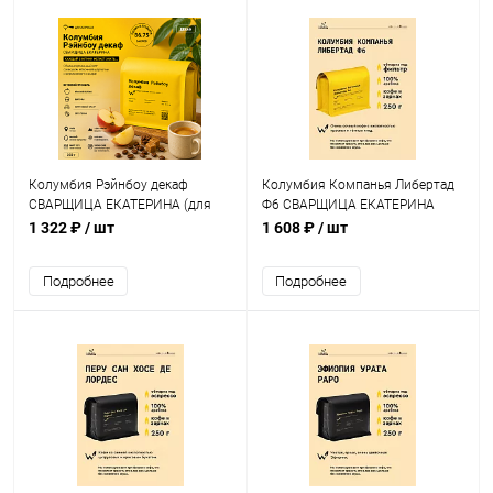
Колумбия Рэйнбоу декаф
Колумбия Компанья Либертад
СВАРЩИЦА ЕКАТЕРИНА (для
Ф6 СВАРЩИЦА ЕКАТЕРИНА
эспрессо) кофе в зернах, упак.
(под фильтр) кофе в зернах,
1 322 ₽
/ шт
1 608 ₽
/ шт
250 г.
упак. 250 г.
Подробнее
Подробнее