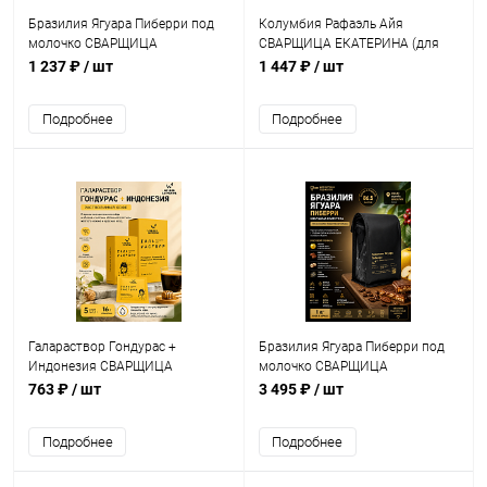
Бразилия Ягуара Пиберри под
Колумбия Рафаэль Айя
молочко СВАРЩИЦА
СВАРЩИЦА ЕКАТЕРИНА (для
ЕКАТЕРИНА (для эспрессо)
эспрессо) кофе в зернах, упак.
1 237 ₽
/ шт
1 447 ₽
/ шт
кофе в зернах, упак. 250 г.
250 г.
Подробнее
Подробнее
Галараствор Гондурас +
Бразилия Ягуара Пиберри под
Индонезия СВАРЩИЦА
молочко СВАРЩИЦА
ЕКАТЕРИНА кофе растворимый,
ЕКАТЕРИНА (для эспрессо)
763 ₽
/ шт
3 495 ₽
/ шт
упак. 5 шт.
кофе в зернах, упак. 1 кг.
Подробнее
Подробнее