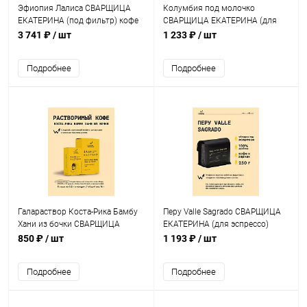
Эфиопия Лалиса СВАРЩИЦА
Колумбия под молочко
ЕКАТЕРИНА (под фильтр) кофе
СВАРЩИЦА ЕКАТЕРИНА (для
в зернах, упак. 1 кг.
эспрессо) кофе в зернах, упак.
3 741 ₽
/ шт
1 233 ₽
/ шт
250 г.
Подробнее
Подробнее
Галараствор Коста-Рика Бамбу
Перу Valle Sagrado СВАРЩИЦА
Хани из бочки СВАРЩИЦА
ЕКАТЕРИНА (для эспрессо)
ЕКАТЕРИНА кофе растворимый,
кофе в зернах, упак. 250 г.
850 ₽
/ шт
1 193 ₽
/ шт
упак. 5 шт.
Подробнее
Подробнее