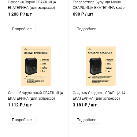
Эфиопия Ворка СВАРЩИЦА
Галараствор Бурунди Маша
ЕКАТЕРИНА (для эспрессо)
СВАРЩИЦА ЕКАТЕРИНА кофе
кофе в зернах, упак. 250 г.
растворимый, упак. 5 шт.
1 208 ₽
/ шт
690 ₽
/ шт
Подробнее
Подробнее
Сочный Фруктовый СВАРЩИЦА
Сладкая Cладость СВАРЩИЦА
ЕКАТЕРИНА (для эспрессо)
ЕКАТЕРИНА (для эспрессо)
кофе в зернах, упак. 250 г.
кофе в зернах, упак. 1 кг.
1 112 ₽
/ шт
3 181 ₽
/ шт
Подробнее
Подробнее