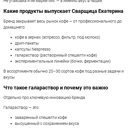
Не упаковка и не маркетинг — а именно вкус в чашке.
Какие продукты выпускает Сварщица Екатерина
Бренд закрывает весь рынок кофе — от профессионального до
домашнего:
кофе в зернах (эспрессо, фильтр, под молоко)
дрип-пакеты
капсулы Nespresso
галараствор (растворимый спешелти кофе)
экспериментальные линейки (бочки, ферментации)
В ассортименте обычно 20–30 сортов кофе под разные задачи и
вкусы
Что такое галараствор и почему это важно
Отдельно про ключевую инновацию бренда.
Галараствор — это:
заваренный спешелти кофе
высушенный с сохранением вкуса