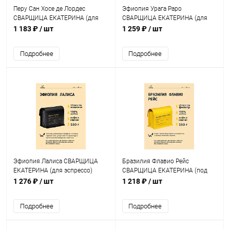
Перу Сан Хосе де Лордес
Эфиопия Урага Раро
СВАРЩИЦА ЕКАТЕРИНА (для
СВАРЩИЦА ЕКАТЕРИНА (для
эспрессо) кофе в зернах, упак.
эспрессо) кофе в зернах, упак.
1 183 ₽
/ шт
1 259 ₽
/ шт
250 г.
250 г.
Подробнее
Подробнее
Эфиопия Лалиса СВАРЩИЦА
Бразилия Флавио Рейс
ЕКАТЕРИНА (для эспрессо)
СВАРЩИЦА ЕКАТЕРИНА (под
кофе в зернах, упак. 250 г.
фильтр) кофе в зернах, упак.
1 276 ₽
/ шт
1 218 ₽
/ шт
250 г.
Подробнее
Подробнее