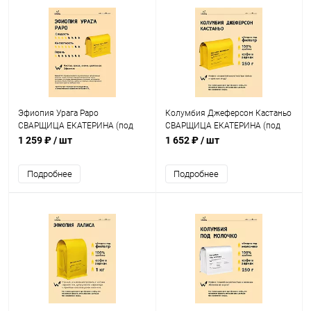
Эфиопия Урага Раро
Колумбия Джеферсон Кастаньо
СВАРЩИЦА ЕКАТЕРИНА (под
СВАРЩИЦА ЕКАТЕРИНА (под
фильтр) кофе в зернах, упак.
фильтр) кофе в зернах, упак.
1 259 ₽
/ шт
1 652 ₽
/ шт
250 г.
250 г.
Подробнее
Подробнее