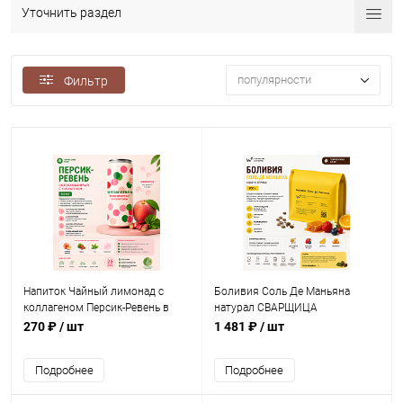
Уточнить раздел
популярности
Фильтр
Напиток Чайный лимонад с
Боливия Соль Де Маньяна
коллагеном Персик-Ревень в
натурал СВАРЩИЦА
банке 0,245 мл.
ЕКАТЕРИНА (под фильтр) кофе
270 ₽
/ шт
1 481 ₽
/ шт
в зернах, упак. 250 г.
Подробнее
Подробнее