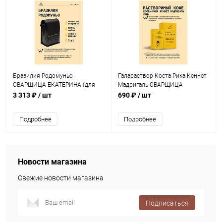
Бразилия Родомуньо
Галараствор Коста-Рика Кеннет
СВАРЩИЦА ЕКАТЕРИНА (для
Мадригаль СВАРЩИЦА
эспрессо) кофе в зернах, упак. 1
ЕКАТЕРИНА кофе растворимый,
3 313 ₽
/ шт
690 ₽
/ шт
кг.
упак. 5 шт.
Подробнее
Подробнее
Новости магазина
Свежие новости магазина
Подписаться